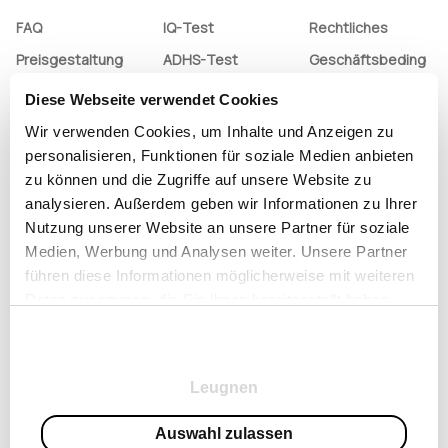
FAQ
IQ-Test
Rechtliches
Preisgestaltung
ADHS-Test
Geschäftsbeding
ungen
Kontaktiere uns
Englischtest
Diese Webseite verwendet Cookies
Datenschutzrichtl
Abbestellen
MBTI-Test
inie
Wir verwenden Cookies, um Inhalte und Anzeigen zu
personalisieren, Funktionen für soziale Medien anbieten
Abonnementrichtl
zu können und die Zugriffe auf unsere Website zu
inie
analysieren. Außerdem geben wir Informationen zu Ihrer
Nutzung unserer Website an unsere Partner für soziale
Medien, Werbung und Analysen weiter. Unsere Partner
führen diese Informationen möglicherweise mit weiteren
Daten zusammen, die Sie ihnen bereitgestellt haben
oder die sie im Rahmen Ihrer Nutzung der Dienste
Zustimmungsauswahl
gesammelt haben.
Notwendig
© Copyright 2023, Alle Rechte vorbehalten
Leugnen
Einstellungen
EUR
Deutsch
Auswahl zulassen