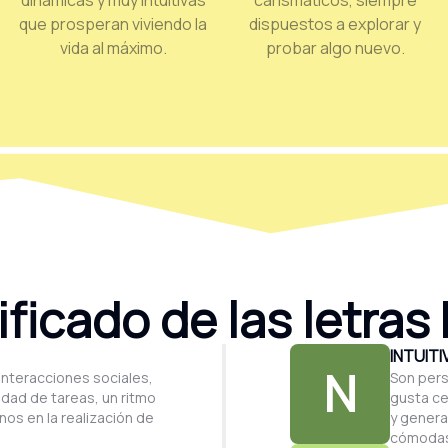
dinámicas y muy intuitivas
carismáticos, siempre
que prosperan viviendo la
dispuestos a explorar y
vida al máximo.
probar algo nuevo.
ificado de las letras
INTUITI
N
interacciones sociales,
Son pers
edad de tareas, un ritmo
gusta ce
os en la realización de
y genera
cómodas